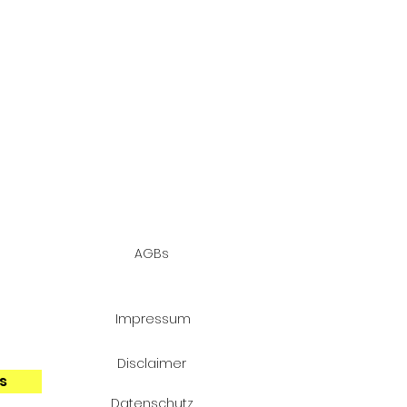
AGBs
d
 die
Impressum
Disclaimer
s
Datenschutz