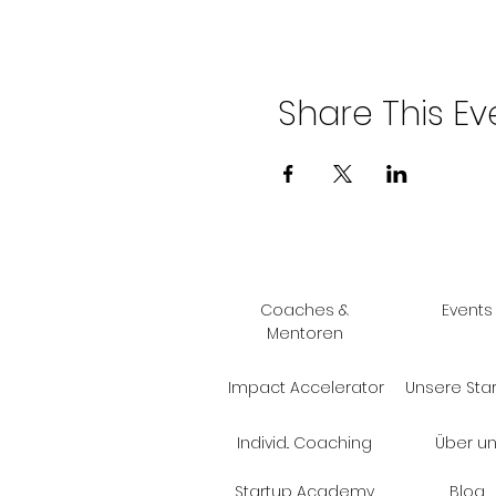
Share This Ev
Coaches &
Events
Mentoren
Impact Accelerator
Unsere Sta
Individ.. Coaching
Über u
Startup Academy
Blog