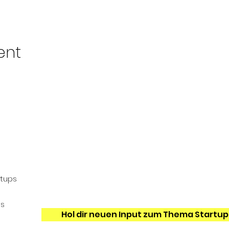
ent
Events & Startup Tools
Werde einer von 1.200+ Gründer*innen un
rtups
erhalte hilfreiche Startup Tipps und Tricks,
Dir Zeit & Geld sparen.
ns
Hol dir neuen Input zum Thema Startup