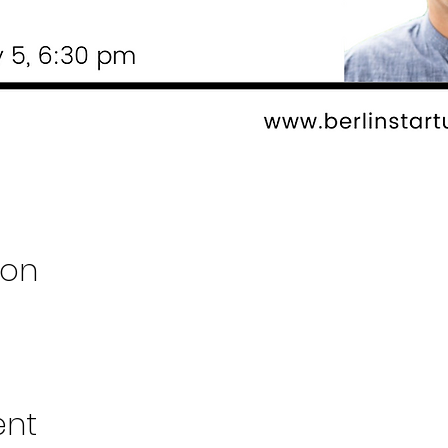
ion
ent