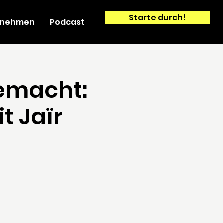
Starte durch!
ernehmen
Podcast
emacht:
t Jaïr