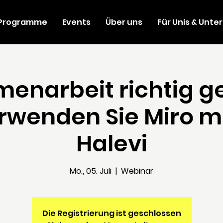
Programme
Events
Über uns
Für Unis & Unt
enarbeit richtig g
rwenden Sie Miro mi
Halevi
Mo., 05. Juli
  |  
Webinar
Die Registrierung ist geschlossen