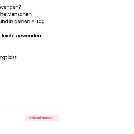
anwenden?
iche Menschen 
und in deinen Alltag 
z leicht anwenden 
gt bist.
Verkauf beendet