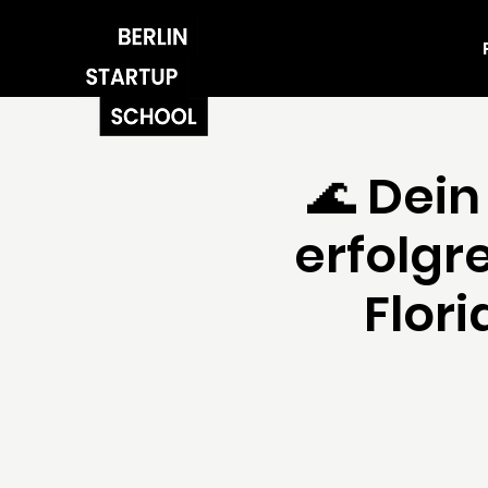
🌊 Dein
erfolgr
Flor