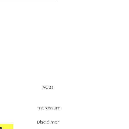
AGBs
d
 die
Impressum
Disclaimer
s