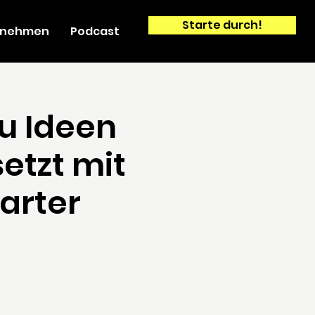
Starte durch!
ernehmen
Podcast
du Ideen
etzt mit
arter