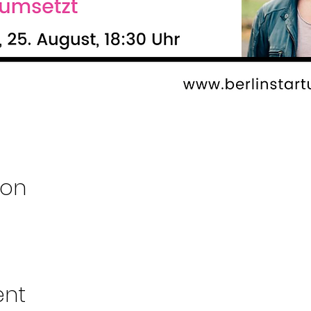
ion
ent