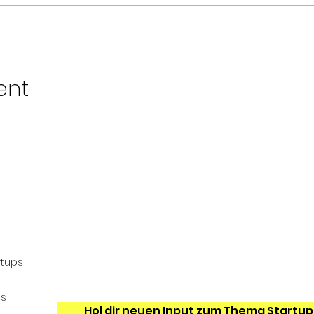
ent
Events & Startup Tools
Werde einer von 1.200+ Gründer*innen un
rtups
erhalte hilfreiche Startup Tipps und Tricks,
Dir Zeit & Geld sparen.
ns
Hol dir neuen Input zum Thema Startup