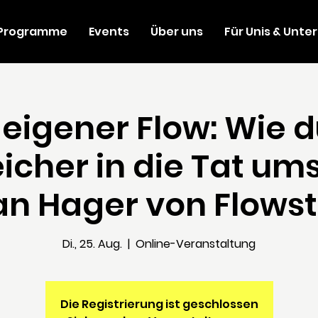
Programme
Events
Über uns
Für Unis & Unt
 eigener Flow: Wie 
eicher in die Tat ums
ian Hager von Flowst
Di., 25. Aug.
  |  
Online-Veranstaltung
Die Registrierung ist geschlossen