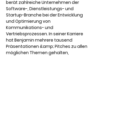
berät zahlreiche Unternehmen der 
Software-, Dienstleistungs- und 
Startup-Branche bei der Entwicklung 
und Optimierung von 
Kommunikations- und 
Vertriebsprozessen. In seiner Karriere 
hat Benjamin mehrere tausend 
Präsentationen &amp; Pitches zu allen 
möglichen Themen gehalten, 
darunter…
Read More >
Tickets
Verkauf beendet
Tickettyp
Kostenloses Online-Ticket