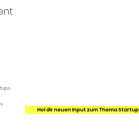
ent
Events & Startup Tools
Werde einer von 1.200+ Gründer*innen un
rtups
erhalte hilfreiche Startup Tipps und Tricks,
Dir Zeit & Geld sparen.
ns
Hol dir neuen Input zum Thema Startup