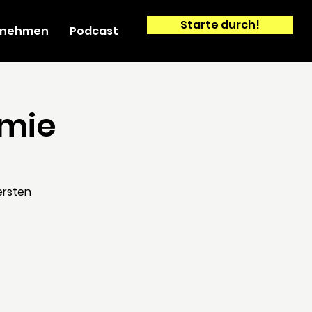
Starte durch!
ernehmen
Podcast
emie
ersten