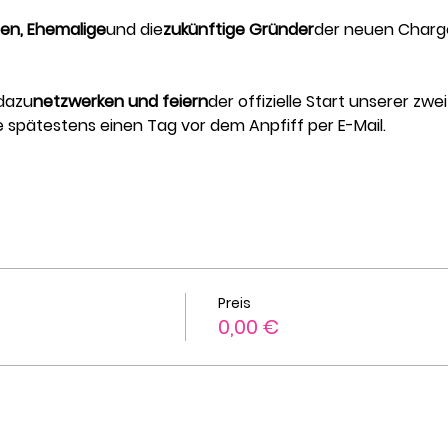
en, Ehemalige
und die
zukünftige Gründer
der neuen Charg
 dazu
netzwerken und feiern
der offizielle Start unserer zw
ie spätestens einen Tag vor dem Anpfiff per E-Mail.
Preis
0,00 €