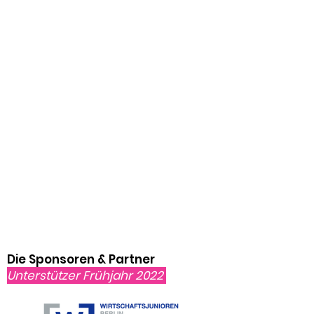
Das erste Programm, das von
diesem Konzept profitiert, ist die
Startup Academy
. Ermöglicht wird
das Solidaritätskonzept durch
Sponsoren und Partner sowie
durch eine zusätzliche
Ticketkategorie: Teilnehmer:innen
können ihr normales Ticket in ein
Solidaritätsticket umwandeln,
indem sie einen Betrag ihrer Wahl
spenden.
Die Sponsoren & Partner
Unterstützer Frühjahr 2022