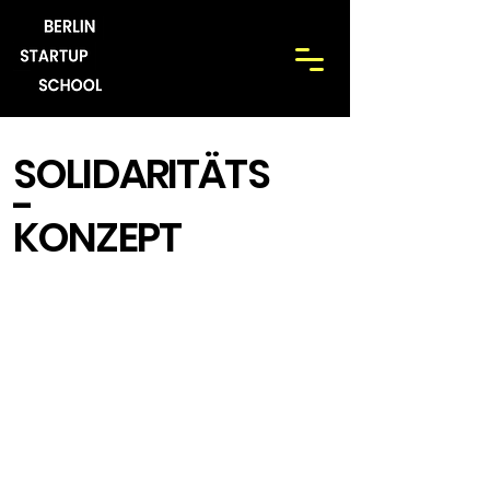
SOLIDARITÄTS
-
KONZEPT
Durch das "
Solidaritätskonzept
"
können wir noch mehr Menschen
Zugang zu Entrepreneurship
Education ermöglichen: Wir senken
die Preise um 50-80 % senken und
führen spezielle Tickets für
Studierende ein.