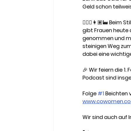
Geld schon teilwe
👩🏼‍⚖️👩🏽‍🏭 Beim
gibt Frauen heute 
genommen und mir 
steinigen Weg zum
dabei eine wichtige 
🎉 Wir feiern die 1
Podcast sind insg
Folge 
#1
 Beichten
www.cowomen.c
Wir sind auch auf 