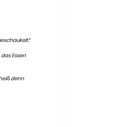
geschaukelt.
“
 das Essen 
heiß denn 