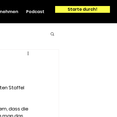
Starte durch!
ernehmen
Podcast
ten Staffel 
em, dass die 
nn man das 