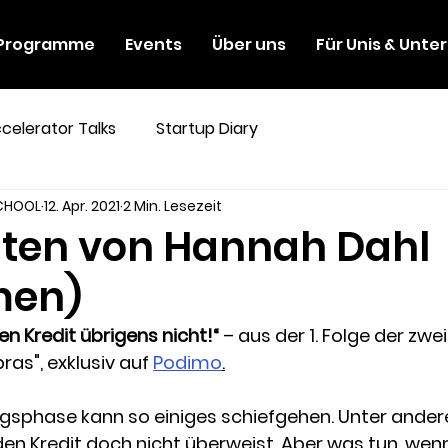
Programme
Events
Über uns
Für Unis & Unt
celerator Talks
Startup Diary
SCHOOL
12. Apr. 2021
2 Min. Lesezeit
hten von Hannah Dahl
en)
n Kredit übrigens nicht!“ 
– aus der 1. Folge der zwei
ras", e
xklusiv auf 
Podimo
.
gsphase kann so einiges schiefgehen. Unter ander
den Kredit doch nicht überweist. Aber was tun, we