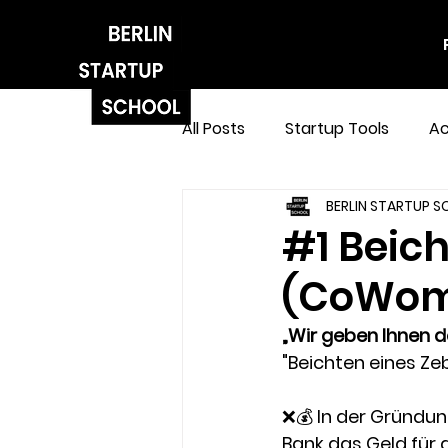
All Posts
Startup Tools
Ac
BERLIN STARTUP 
#1 Beic
(CoWom
„Wir geben Ihnen de
"Beichten eines Zeb
❌💰 In der Gründun
Bank das Geld für 