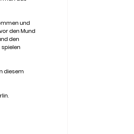
gekommen und 
 vor den Mund 
und den 
spielen 
In diesem 
lin.