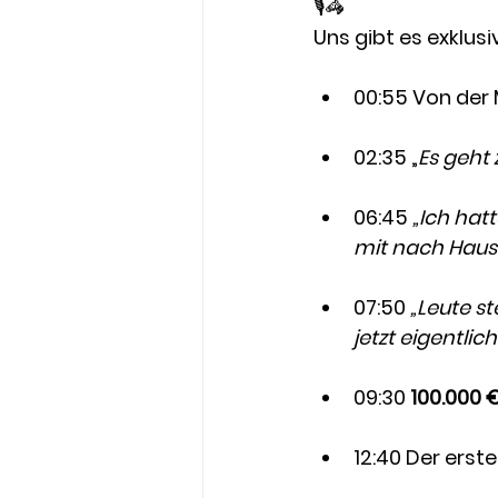
🎙🦓 
Uns gibt es exklusi
00:55 Von der 
02:35 „
Es geht 
06:45 
„Ich hat
mit nach Hau
07:50 
„Leute s
jetzt eigentlich
09:30 
100.000 
12:40 Der erst