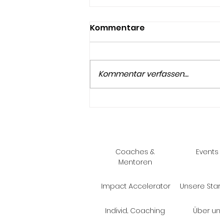
Kommentare
Kommentar verfassen...
Last Episode Of The
Mighty Three Intellectual
Property: The Design
Coaches &
Events
Mentoren
Impact Accelerator
Unsere Sta
Individ.. Coaching
Über u