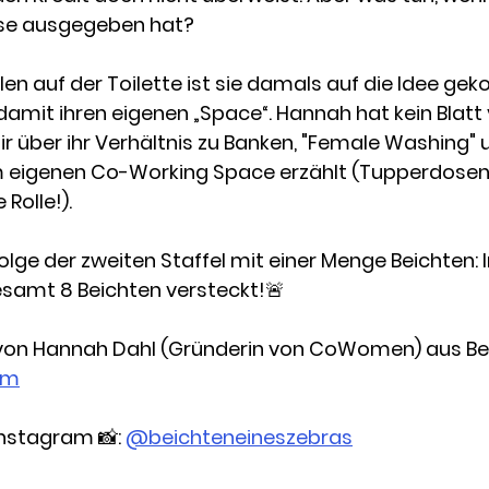
ise ausgegeben hat?
 Stillen auf der Toilette ist sie damals auf die Idee 
damit ihren eigenen „Space“. Hannah hat kein Blatt
über ihr Verhältnis zu Banken, "Female Washing" 
 eigenen Co-Working Space erzählt (Tupperdosen 
Rolle!).
. Folge der zweiten Staffel mit einer Menge Beichten: 
esamt 8 Beichten versteckt!🚨
 von Hannah Dahl (Gründerin von CoWomen) aus Ber
om
Instagram 📸: 
@beichteneineszebras