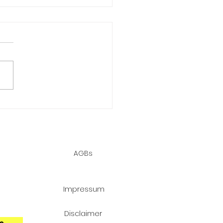
e 6 Vorteile bieten
tale
chäftskonten im
ensatz zu
AGBs
itionellen Banken
d
 die
Impressum
Disclaimer